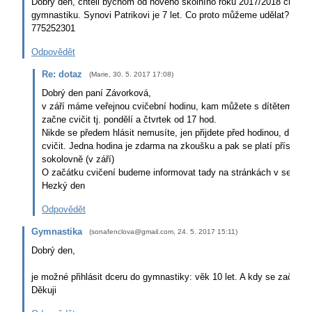
Dobrý den, chtěli bychom od nového školního roku 2017/2018 chodit
gymnastiku. Synovi Patrikovi je 7 let. Co proto můžeme udělat? Děkuj
775252301
Odpovědět
Re: dotaz
(
Marie
,
30. 5. 2017
17:08
)
Dobrý den paní Závorková,
v září máme veřejnou cvičební hodinu, kam můžete s dítětem přijí
začne cvičit tj. pondělí a čtvrtek od 17 hod.
Nikde se předem hlásit nemusíte, jen přijdete před hodinou, dítě se
cvičit. Jedna hodina je zdarma na zkoušku a pak se platí příspěvk
sokolovně (v září)
O začátku cvičení budeme informovat tady na stránkách v sekc
Hezký den
Odpovědět
Gymnastika
(
sonafenclova@gmail.com
,
24. 5. 2017
15:11
)
Dobrý den,
je možné přihlásit dceru do gymnastiky: věk 10 let. A kdy se začíná cv
Děkuji