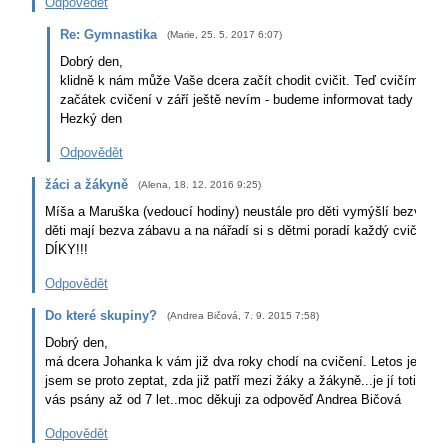
Odpovědět
Re: Gymnastika
(
Marie
,
25. 5. 2017
6:07
)
Dobrý den,
klidně k nám může Vaše dcera začít chodit cvičit. Teď cvičíme do
začátek cvičení v září ještě nevím - budeme informovat tady na st
Hezký den
Odpovědět
žáci a žákyně
(
Alena
,
18. 12. 2016
9:25
)
Míša a Maruška (vedoucí hodiny) neustále pro děti vymýšlí bezva hry
děti mají bezva zábavu a na nářadí si s dětmi poradí každý cvičitel.
DÍKY!!!
Odpovědět
Do které skupiny?
(
Andrea Bičová
,
7. 9. 2015
7:58
)
Dobrý den,
má dcera Johanka k vám již dva roky chodí na cvičení. Letos je žákyní
jsem se proto zeptat, zda již patří mezi žáky a žákyně...je jí totiž 6 l
vás psány až od 7 let..moc děkuji za odpověď Andrea Bičová
Odpovědět