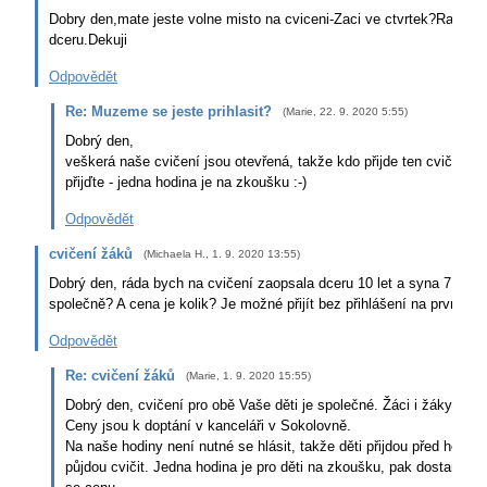
Dobry den,mate jeste volne misto na cviceni-Zaci ve ctvrtek?Rada b
dceru.Dekuji
Odpovědět
Re: Muzeme se jeste prihlasit?
(
Marie
,
22. 9. 2020
5:55
)
Dobrý den,
veškerá naše cvičení jsou otevřená, takže kdo přijde ten cvičí. Tak
přijďte - jedna hodina je na zkoušku :-)
Odpovědět
cvičení žáků
(
Michaela H.
,
1. 9. 2020
13:55
)
Dobrý den, ráda bych na cvičení zaopsala dceru 10 let a syna 7 let- M
společně? A cena je kolik? Je možné přijít bez přihlášení na první ho
Odpovědět
Re: cvičení žáků
(
Marie
,
1. 9. 2020
15:55
)
Dobrý den, cvičení pro obě Vaše děti je společné. Žáci i žákyně m
Ceny jsou k doptání v kanceláři v Sokolovně.
Na naše hodiny není nutné se hlásit, takže děti přijdou před hodino
půjdou cvičit. Jedna hodina je pro děti na zkoušku, pak dostanete 