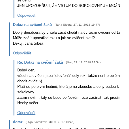
se cenu.
JEN UPOZORŇUJI, ŽE VSTUP DO SOKOLOVNY JE MOŽNÝ P
Odpovědět
Dotaz na cvičení žaků
(
Jana Sibera
,
27. 11. 2018
19:47
)
Dobrý den,dcera by chtela začit chodit na čvrteční cvicení od 17:00.
Může začít uprostřed roku a jak se cvičení platí?
Děkuji,Jana Sibea
Odpovědět
Re: Dotaz na cvičení žaků
(
Mari
,
27. 11. 2018
19:54
)
Dobrý den,
všechna cvičení jsou "otevřená" celý rok, takže není problém po 
chodit cvičit :-)
Platí se po první hodině, která je na zkoušku a ceny budou k doptá
sokolovny.
Zatím nevím, kdy se bude po Novém roce začínat, tak prosím sledu
Hezký večer
Odpovědět
dotaz
(
Olga Závorková
,
30. 5. 2017
16:46
)