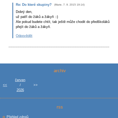
Re: Do které skupiny?
(
Marie
,
7. 9. 2015
19:14
)
Dobrý den,
už patří do žáků a žákyň :-)
Ale pokud budete chtít, tak ještě může chodit do předškoláků a b
přejít do žáků a žákyň.
Odpovědět
archiv
červen
<<
/
>>
2026
rss
Přehled zdrojů