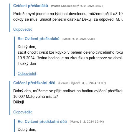
Cvičení přeškoláků
(
Martin Chaloupecký
,
6. 9. 2024
8:43
)
Protože nyní jedeme na týdenní dovolenou, můžeme přijít až 19.9._ J
dokdy se musí uhradit peněžní částka? Děkuji za odpověd. M. Chal
Odpovědět
Re: Cvičení přeškoláků
(
Marie
,
6. 9. 2024
9:38
)
Dobrý den,
začít chodit cvičit lze kdykoliv během celého cvičebního roku, takž
19.9.2024. Jedna hodina je na zkoušku a pak teprve se domluvíte n
Hezký den
Odpovědět
Cvičení předškolní děti
(
Denisa Hájková
,
3. 2. 2024
11:57
)
Dobrý den, můžeme se přijít podívat na hodinu cvičení předškolních d
16:00? Máte volná místa?
Děkuji
Odpovědět
Re: Cvičení předškolní děti
(
Marie
,
3. 2. 2024
16:44
)
Dobrý den,