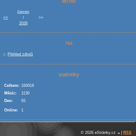
archiv
červen
<<
/
>>
2026
rss
Přehled zdrojů
statistiky
Celkem:
160018
Měsíc:
1130
Den:
55
Online:
1
© 2026 eStránky.cz
|
RSS