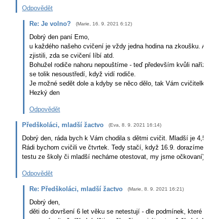
Odpovědět
Re: Je volno?
(
Marie
,
16. 9. 2021
6:12
)
Dobrý den paní Emo,
u každého našeho cvičení je vždy jedna hodina na zkoušku. Aby cv
zjistili, zda se cvičení líbí atd.
Bohužel rodiče nahoru nepouštíme - teď především kvůli nařízením 
se tolik nesoustředí, když vidí rodiče.
Je možné sedět dole a kdyby se něco dělo, tak Vám cvičitelky dolů
Hezký den
Odpovědět
Předškoláci, mladší žactvo
(
Eva
,
8. 9. 2021
16:14
)
Dobrý den, ráda bych k Vám chodila s dětmi cvičit. Mladší je 4,5 roku
Rádi bychom cvičili ve čtvrtek. Tedy stačí, když 16.9. dorazíme na 16
testu ze školy či mladší necháme otestovat, my jsme očkovaní)? Nic
Odpovědět
Re: Předškoláci, mladší žactvo
(
Marie
,
8. 9. 2021
16:21
)
Dobrý den,
děti do dovršení 6 let věku se netestují - dle podmínek, které nast