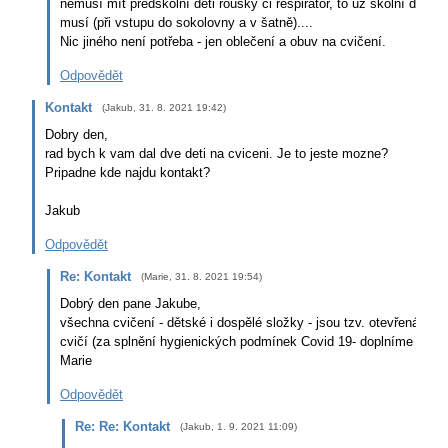
nemusí mít předškolní děti roušky či respirátor, to už školní děti 
musí (při vstupu do sokolovny a v šatně)....
Nic jiného není potřeba - jen oblečení a obuv na cvičení.
Odpovědět
Kontakt
(
Jakub
,
31. 8. 2021
19:42
)
Dobry den,
rad bych k vam dal dve deti na cviceni. Je to jeste mozne?
Pripadne kde najdu kontakt?
Jakub
Odpovědět
Re: Kontakt
(
Marie
,
31. 8. 2021
19:54
)
Dobrý den pane Jakube,
všechna cvičení - dětské i dospělé složky - jsou tzv. otevřená a tak
cvičí (za splnění hygienických podmínek Covid 19- doplníme do ko
Marie
Odpovědět
Re: Re: Kontakt
(
Jakub
,
1. 9. 2021
11:09
)