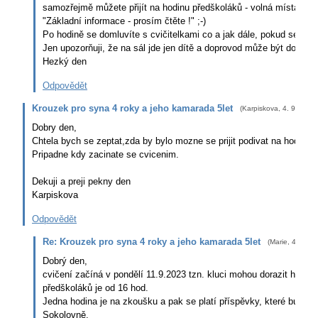
samozřejmě můžete přijít na hodinu předškoláků - volná místa jsou 
"Základní informace - prosím čtěte !" ;-)
Po hodině se domluvíte s cvičitelkami co a jak dále, pokud se bude d
Jen upozorňuji, že na sál jde jen dítě a doprovod může být dole....
Hezký den
Odpovědět
Krouzek pro syna 4 roky a jeho kamarada 5let
(
Karpiskova
,
4. 9. 2023
Dobry den,
Chtela bych se zeptat,zda by bylo mozne se prijit podivat na hodinu p
Pripadne kdy zacinate se cvicenim.
Dekuji a preji pekny den
Karpiskova
Odpovědět
Re: Krouzek pro syna 4 roky a jeho kamarada 5let
(
Marie
,
4. 9. 2
Dobrý den,
cvičení začíná v pondělí 11.9.2023 tzn. kluci mohou dorazit hned 
předškoláků je od 16 hod.
Jedna hodina je na zkoušku a pak se platí příspěvky, které budou 
Sokolovně.