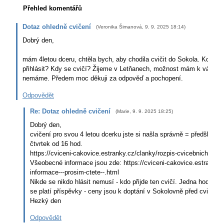
Přehled komentářů
Dotaz ohledně cvičení
(
Veronika Šimanová
,
9. 9. 2025
18:14
)
Dobrý den,
mám 4letou dceru, chtěla bych, aby chodila cvičit do Sokola. Kolik t
přihlásit? Kdy se cvičí? Žijeme v Letňanech, možnost mám k vám a 
nemáme. Předem moc děkuji za odpověď a pochopení.
Odpovědět
Re: Dotaz ohledně cvičení
(
Marie
,
9. 9. 2025
18:25
)
Dobrý den,
cvičení pro svou 4 letou dcerku jste si našla správně = předškoláci
čtvrtek od 16 hod.
https://cviceni-cakovice.estranky.cz/clanky/rozpis-cvicebnich--hod
Všeobecné informace jsou zde: https://cviceni-cakovice.estranky.c
informace---prosim-ctete--.html
Nikde se nikdo hlásit nemusí - kdo přijde ten cvičí. Jedna hodina 
se platí příspěvky - ceny jsou k doptání v Sokolovně před cvičení
Hezký den
Odpovědět