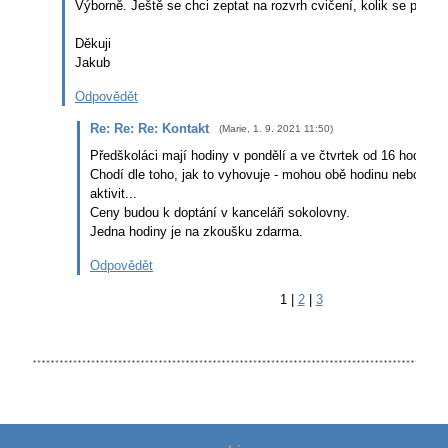
Výborně. Ještě se chci zeptat na rozvrh cvičení, kolik se platí a
Děkuji
Jakub
Odpovědět
Re: Re: Re: Kontakt
(
Marie
,
1. 9. 2021
11:50
)
Předškoláci mají hodiny v pondělí a ve čtvrtek od 16 hod.
Chodí dle toho, jak to vyhovuje - mohou obě hodinu nebo jen j
aktivit...
Ceny budou k doptání v kanceláři sokolovny.
Jedna hodiny je na zkoušku zdarma.
Odpovědět
1
|
2
|
3