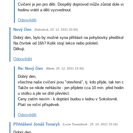
Cvičení je jen pro děti. Dospělý doprovod může zůstat dole ve ves
hodinu vrátit a děti vyzvednout.
Odpovědět
Nový člen
(
Sahulová
,
23. 12. 2021
20:50
)
Dobrý den, bylo by možné syna přihlásit na pohybovky předškoláků t
Na čtvrtek od 16h? Kolik stojí lekce nebo pololetí.
Děkuji.
Odpovědět
Re: Nový člen
(
Marie
,
25. 12. 2021
15:39
)
Dobrý den,
všechna naše cvičení jsou "otevřená", tj. kdo přijde, tak ten cvičí..
Takže se nikde nehlásíte - jen přijdete cca 10 min. před hodinou, n
u stolku a jde se dítě převléct.
Ceny zatím nevím - k doptání budou v lednu v Sokolovně.
Platí se roční příspěvek.
Odpovědět
Přihlášení Jonáš Tovaryš
(
Lucie Tovaryšová
,
25. 10. 2021
15:16
)
Dobrý den,