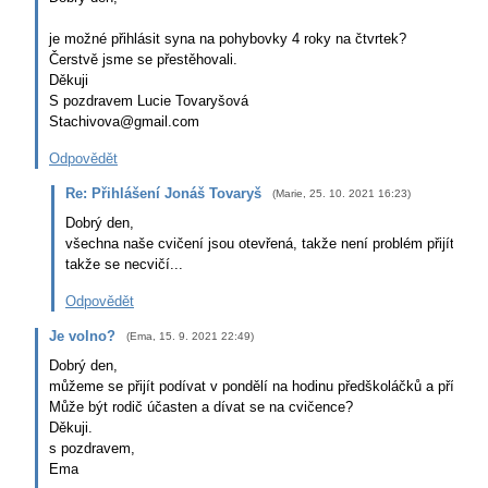
je možné přihlásit syna na pohybovky 4 roky na čtvrtek?
Čerstvě jsme se přestěhovali.
Děkuji
S pozdravem Lucie Tovaryšová
Stachivova@gmail.com
Odpovědět
Re: Přihlášení Jonáš Tovaryš
(
Marie
,
25. 10. 2021
16:23
)
Dobrý den,
všechna naše cvičení jsou otevřená, takže není problém přijít - jen
takže se necvičí...
Odpovědět
Je volno?
(
Ema
,
15. 9. 2021
22:49
)
Dobrý den,
můžeme se přijít podívat v pondělí na hodinu předškoláčků a případně
Může být rodič účasten a dívat se na cvičence?
Děkuji.
s pozdravem,
Ema