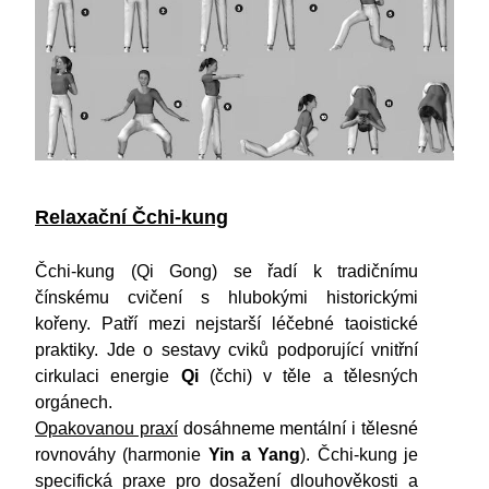
Relaxační Čchi-kung
Čchi-kung (Qi Gong) se řadí k tradičnímu
čínskému cvičení s hlubokými historickými
kořeny. Patří mezi nejstarší léčebné taoistické
praktiky. Jde o sestavy cviků podporující vnitřní
cirkulaci energie
Qi
(čchi) v těle a tělesných
orgánech.
Opakovanou praxí
dosáhneme mentální i tělesné
rovnováhy (harmonie
Yin a Yang
). Čchi-kung je
specifická praxe pro dosažení dlouhověkosti a