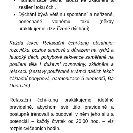
Harmonizace dechu slouží ke zklidnění a
zesílení toku čchi.
Dýchání bývá většinu spontánní a neřízené,
ponechané volnému toku (někdy
praktikujeme i tzv. řízené dýchání)
Každá lekce Relaxační čchi-kung obsahuje:
rozcvičku, pozice strečové s důrazem na výdrž a
hluboký dech, pohybové sekvence zaměřené na
posílení těla i duševní rovnováhy, zklidnění a
relaxaci. (sestavy používané v rámci našich lekcí:
základní pohybová, harmonizace 5 elementů, Ba
Duan Jin)
Relaxační čchi-kung praktikujeme ideálně
pravidelně
, abychom své tělo pravidelně a
postupně trénovali a budovali v něm jeho sílu a
potenciál – každý čtvrtek od 20,00 hod. – viz
rozpis cvičebních hodin.