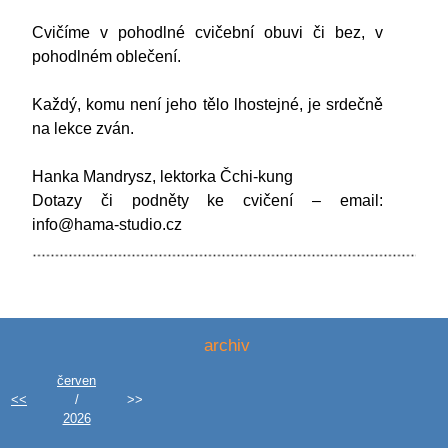
Cvičíme v pohodlné cvičební obuvi či bez, v
pohodlném oblečení.
Každý, komu není jeho tělo lhostejné, je srdečně
na lekce zván.
Hanka Mandrysz, lektorka Čchi-kung
Dotazy či podněty ke cvičení – email:
info@hama-studio.cz
archiv
červen
<<
/
>>
2026