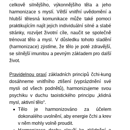
celkově silnějšího, výkonnějšího těla a jeho
harmonizace s myslí. Větší vnitřní uvědomění a
hlubší tělesná komunikace může také pomoci
praktikujícím najít jejich individuální silné a slabé
stránky, rozvíjet životní cíle, naučit se společně
trénovat tělo a mysl. V důsledku tohoto sladění
(harmonizace) zjistíme, že tělo je poté zdravější,
se silnější imunitou a pevným základem pro další
život.
Pravidelnou praxí
základních principů čchi-kung
dosáhneme vnitřního ztišení (vyprázdnění své
mysli od všech podnětů), harmonizujeme svou
psychiku v duchu taoistického principu „klidná
mysl, aktivní tělo“.
Tělo je harmonizováno za účelem
dokonalého uvolnění, aby energie čchi a krev
v něm mohly volně proudit.