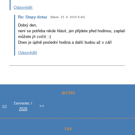
Odpovědět
Re: Stepy dotaz
(
Marie
,
15. 6. 2016
8:40
)
Dobrý den,
není se potřeba nikde hlásit, jen přijdete před hodinou, zaplatíte je
můžete jít cvičit :-)
Dnes je úplně poslední hodina a další budou až v září
Odpovědět
archiv
červenec /
<<
>>
2026
rss