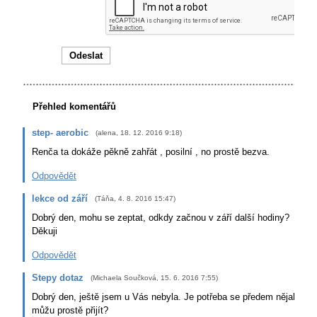
Přehled komentářů
step- aerobic
(
alena
,
18. 12. 2016
9:18
)
Renča ta dokáže pěkně zahřát , posilní , no prostě bezva.
Odpovědět
lekce od září
(
Táňa
,
4. 8. 2016
15:47
)
Dobrý den, mohu se zeptat, odkdy začnou v září další hodiny?
Děkuji
Odpovědět
Stepy dotaz
(
Michaela Součková
,
15. 6. 2016
7:55
)
Dobrý den, ještě jsem u Vás nebyla. Je potřeba se předem nějak obj
můžu prostě přijít?